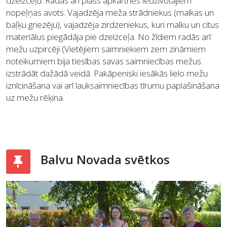
dzelzceļu. Radās arī plašs apkārtnes iedzīvotājiem
nopeļņas avots. Vajadzēja meža strādniekus (malkas un
baļķu griezēju), vajadzēja zirdzeniekus, kuri malku un citus
materiālus piegādāja pie dzelzceļa. No žīdiem radās arī
mežu uzpircēji (Vietējiem saimniekiem zem zināmiem
noteikumiem bija tiesības savas saimniecības mežus
izstrādāt dažādā veidā. Pakāpeniski iesākās lielo mežu
iznīcināšana vai arī lauksaimniecības tīrumu paplašināšana
uz mežu rēķina.
Balvu Novada svētkos