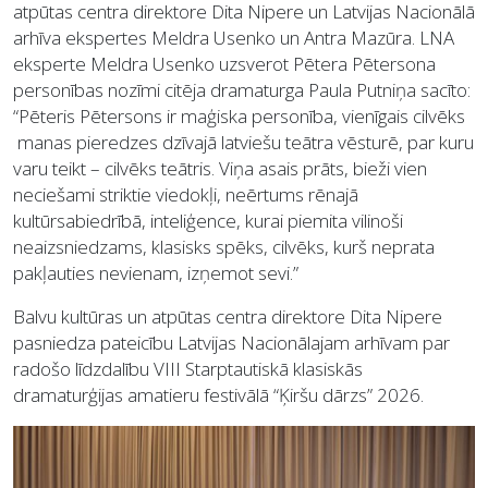
atpūtas centra direktore Dita Nipere un Latvijas Nacionālā
arhīva ekspertes Meldra Usenko un Antra Mazūra. LNA
eksperte Meldra Usenko uzsverot Pētera Pētersona
personības nozīmi citēja dramaturga Paula Putniņa sacīto:
“Pēteris Pētersons ir maģiska personība, vienīgais cilvēks
manas pieredzes dzīvajā latviešu teātra vēsturē, par kuru
varu teikt – cilvēks teātris. Viņa asais prāts, bieži vien
neciešami striktie viedokļi, neērtums rēnajā
kultūrsabiedrībā, inteliģence, kurai piemita vilinoši
neaizsniedzams, klasisks spēks, cilvēks, kurš neprata
pakļauties nevienam, izņemot sevi.”
Balvu kultūras un atpūtas centra direktore Dita Nipere
pasniedza pateicību Latvijas Nacionālajam arhīvam par
radošo līdzdalību VIII Starptautiskā klasiskās
dramaturģijas amatieru festivālā “Ķiršu dārzs” 2026.