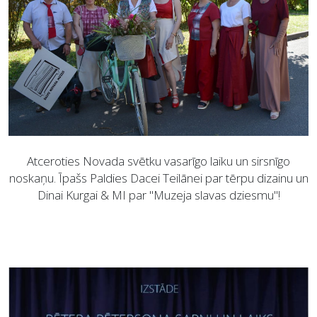
Atceroties Novada svētku vasarīgo laiku un sirsnīgo
noskaņu. Īpašs Paldies Dacei Teilānei par tērpu dizainu un
Dinai Kurgai & MI par "Muzeja slavas dziesmu"!