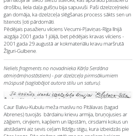
drošību, liela daļa gulšņu bija sapuvuši. Paši dzelzceļnieki
gan domāja, ka dzelzceļa slēgšanas process sākts sen un
īstenots ļoti pārdomāti.
Pēdējais pasažieru vilciens Vecumi-Pļaviņas-Rīga līnijā
aizgāja 2001.gada 1.jūlijā, bet pēdējais kravas vilciens -
2001.gada 29.augustā ar kokmateriālu kravu maršrutā
Žīguri-Gulbene.
Neliels fragments no novadnieka Kārļa Serdāna
atmiņām(nostāstiem) - par dzelzceļa pirmsākumiem
mūspusē (saglabājot autora stilu un saturu).
Caur Balvu-Kubulu meža masīvu no Pitālavas (tagad
Abrenes) tuvojās bārdainu krievu armija, bruņojusies ar
zāģiem, cirvjiem, kapļiem un lāpstām, cirsdami kokus un
atstādami aiz sevis ceļam līdzīgu stigu, kura izbeidzās pie