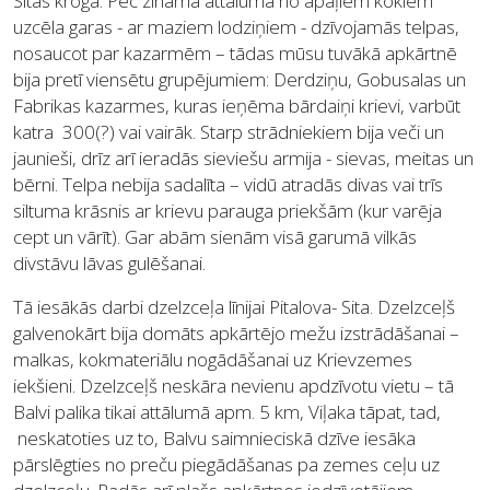
Sitas kroga. Pēc zināma attāluma no apaļiem kokiem
uzcēla garas - ar maziem lodziņiem - dzīvojamās telpas,
nosaucot par kazarmēm – tādas mūsu tuvākā apkārtnē
bija pretī viensētu grupējumiem: Derdziņu, Gobusalas un
Fabrikas kazarmes, kuras ieņēma bārdaiņi krievi, varbūt
katra 300(?) vai vairāk. Starp strādniekiem bija veči un
jaunieši, drīz arī ieradās sieviešu armija - sievas, meitas un
bērni. Telpa nebija sadalīta – vidū atradās divas vai trīs
siltuma krāsnis ar krievu parauga priekšām (kur varēja
cept un vārīt). Gar abām sienām visā garumā vilkās
divstāvu lāvas gulēšanai.
Tā iesākās darbi dzelzceļa līnijai Pitalova- Sita. Dzelzceļš
galvenokārt bija domāts apkārtējo mežu izstrādāšanai –
malkas, kokmateriālu nogādāšanai uz Krievzemes
iekšieni. Dzelzceļš neskāra nevienu apdzīvotu vietu – tā
Balvi palika tikai attālumā apm. 5 km, Viļaka tāpat, tad,
neskatoties uz to, Balvu saimnieciskā dzīve iesāka
pārslēgties no preču piegādāšanas pa zemes ceļu uz