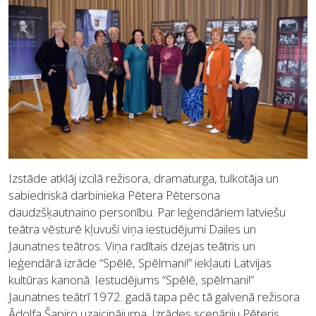
Izstāde atklāj izcilā režisora, dramaturga, tulkotāja un
sabiedriskā darbinieka Pētera Pētersona
daudzšķautnaino personību. Par leģendāriem latviešu
teātra vēsturē kļuvuši viņa iestudējumi Dailes un
Jaunatnes teātros. Viņa radītais dzejas teātris un
leģendārā izrāde “Spēlē, Spēlmani!” iekļauti Latvijas
kultūras kanonā. Iestudējums “Spēlē, spēlmani!”
Jaunatnes teātrī 1972. gadā tapa pēc tā galvenā režisora
Ādolfa Šapiro uzaicinājuma. Izrādes scenāriju Pēteris