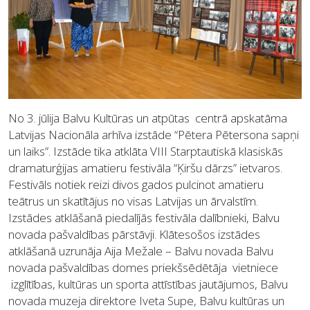
No 3. jūlija Balvu Kultūras un atpūtas centrā apskatāma
Latvijas Nacionāla arhīva izstāde “Pētera Pētersona sapņi
un laiks”. Izstāde tika atklāta VIII Starptautiskā klasiskās
dramaturģijas amatieru festivāla “Ķiršu dārzs” ietvaros.
Festivāls notiek reizi divos gados pulcinot amatieru
teātrus un skatītājus no visas Latvijas un ārvalstīm.
Izstādes atklāšanā piedalījās festivāla dalībnieki, Balvu
novada pašvaldības pārstāvji. Klātesošos izstādes
atklāšanā uzrunāja Aija Mežale – Balvu novada Balvu
novada pašvaldības domes priekšsēdētāja vietniece
izglītības, kultūras un sporta attīstības jautājumos, Balvu
novada muzeja direktore Iveta Supe, Balvu kultūras un