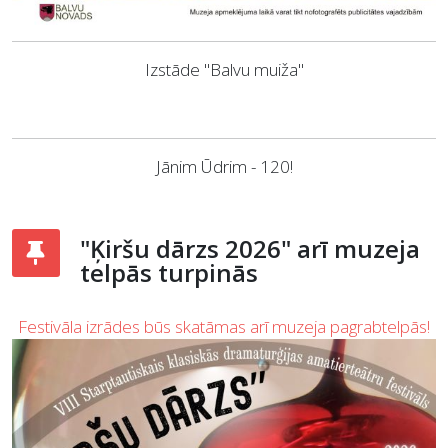
Izstāde "Balvu muiža"
Jānim Ūdrim - 120!
"Ķiršu dārzs 2026" arī muzeja
telpās turpinās
Festivāla izrādes būs skatāmas arī muzeja pagrabtelpās!