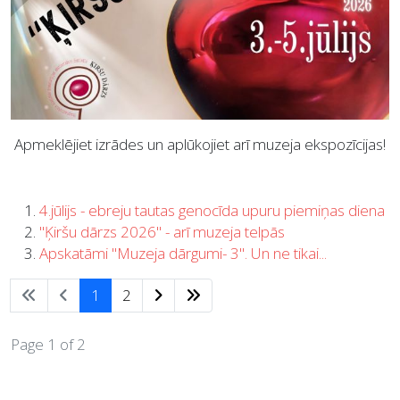
Apmeklējiet izrādes un aplūkojiet arī muzeja ekspozīcijas!
4.jūlijs - ebreju tautas genocīda upuru piemiņas diena
"Ķiršu dārzs 2026" - arī muzeja telpās
Apskatāmi "Muzeja dārgumi- 3". Un ne tikai...
1
2
Page 1 of 2