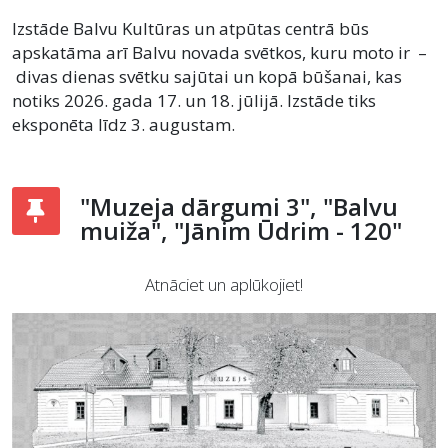
Izstāde Balvu Kultūras un atpūtas centrā būs
apskatāma arī Balvu novada svētkos, kuru moto ir –
divas dienas svētku sajūtai un kopā būšanai, kas
notiks 2026. gada 17. un 18. jūlijā. Izstāde tiks
eksponēta līdz 3. augustam.
"Muzeja dārgumi 3", "Balvu
muiža", "Jānim Ūdrim - 120"
Atnāciet un aplūkojiet!