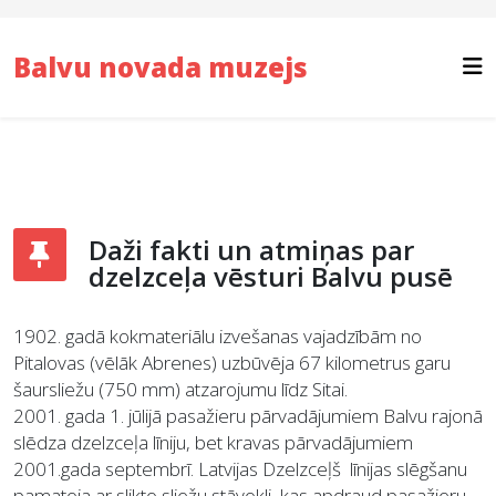
Balvu novada muzejs
Daži fakti un atmiņas par
dzelzceļa vēsturi Balvu pusē
1902. gadā kokmateriālu izvešanas vajadzībām no
Pitalovas (vēlāk Abrenes) uzbūvēja 67 kilometrus garu
šaursliežu (750 mm) atzarojumu līdz Sitai.
2001. gada 1. jūlijā pasažieru pārvadājumiem Balvu rajonā
slēdza dzelzceļa līniju, bet kravas pārvadājumiem
2001.gada septembrī. Latvijas Dzelzceļš līnijas slēgšanu
pamatoja ar slikto sliežu stāvokli, kas apdraud pasažieru