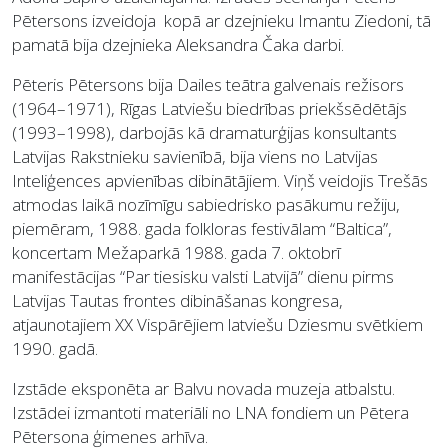
Pētersons izveidoja kopā ar dzejnieku Imantu Ziedoni, tā
pamatā bija dzejnieka Aleksandra Čaka darbi.
Pēteris Pētersons bija Dailes teātra galvenais režisors
(1964–1971), Rīgas Latviešu biedrības priekšsēdētājs
(1993–1998), darbojās kā dramaturģijas konsultants
Latvijas Rakstnieku savienībā, bija viens no Latvijas
Inteliģences apvienības dibinātājiem. Viņš veidojis Trešās
atmodas laikā nozīmīgu sabiedrisko pasākumu režiju,
piemēram, 1988. gada folkloras festivālam “Baltica”,
koncertam Mežaparkā 1988. gada 7. oktobrī
manifestācijas “Par tiesisku valsti Latvijā” dienu pirms
Latvijas Tautas frontes dibināšanas kongresa,
atjaunotajiem XX Vispārējiem latviešu Dziesmu svētkiem
1990. gadā.
Izstāde eksponēta ar Balvu novada muzeja atbalstu.
Izstādei izmantoti materiāli no LNA fondiem un Pētera
Pētersona ģimenes arhīva.